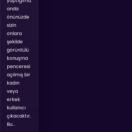
yaptığımız
anda
önünüzde
sizin
onlara
şekilde
görüntülü
konuşma
penceresi
açılmış bir
kadın
veya
erkek
kullanıcı
çıkacaktır.
Bu…