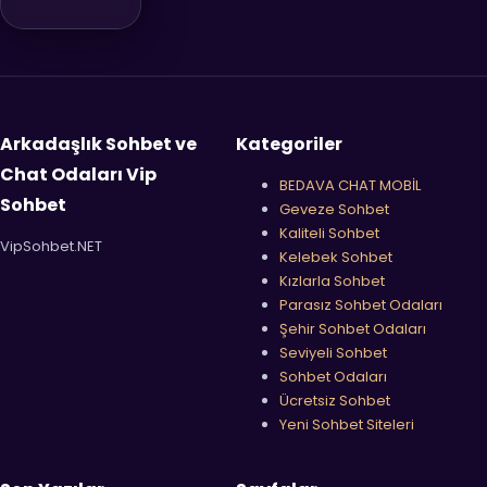
Arkadaşlık Sohbet ve
Kategoriler
Chat Odaları Vip
BEDAVA CHAT MOBİL
Sohbet
Geveze Sohbet
Kaliteli Sohbet
VipSohbet.NET
Kelebek Sohbet
Kızlarla Sohbet
Parasız Sohbet Odaları
Şehir Sohbet Odaları
Seviyeli Sohbet
Sohbet Odaları
Ücretsiz Sohbet
Yeni Sohbet Siteleri