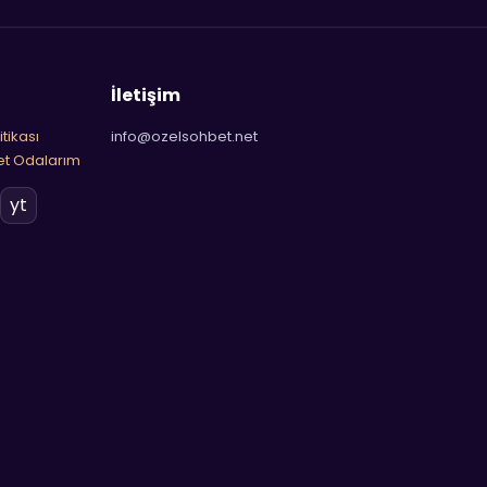
İletişim
itikası
info@ozelsohbet.net
et Odalarım
yt