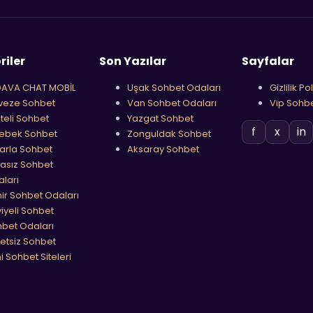
riler
Son Yazılar
Sayfalar
DAVA CHAT MOBİL
Uşak Sohbet Odaları
Gizlilik Pol
veze Sohbet
Van Sohbet Odaları
Vip Sohb
iteli Sohbet
Yazgat Sohbet
f
x
in
lebek Sohbet
Zonguldak Sohbet
larla Sohbet
Aksaray Sohbet
asız Sohbet
ları
ir Sohbet Odaları
iyeli Sohbet
bet Odaları
etsiz Sohbet
i Sohbet Siteleri