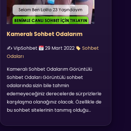
Kameralı Sohbet Odalarım
✍️ VipSohbet
29 Mart 2022
Sohbet
Odaları
Kameralı Sohbet Odalarım Görüntülü
Sohbet Odaları Görüntülü sohbet
odalarında sizin bile tahmin
edemeyeceğiniz derecelerde sürprizlerle
karşılaşma olanağınız olacak. Özellikle de
bu sohbet sitelerinin tanımış olduğu…