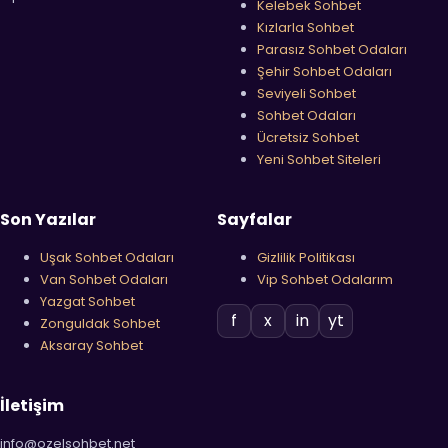
Kelebek Sohbet
Kızlarla Sohbet
Parasız Sohbet Odaları
Şehir Sohbet Odaları
Seviyeli Sohbet
Sohbet Odaları
Ücretsiz Sohbet
Yeni Sohbet Siteleri
Son Yazılar
Sayfalar
Uşak Sohbet Odaları
Gizlilik Politikası
Van Sohbet Odaları
Vip Sohbet Odalarım
Yazgat Sohbet
f
x
in
yt
Zonguldak Sohbet
Aksaray Sohbet
İletişim
info@ozelsohbet.net