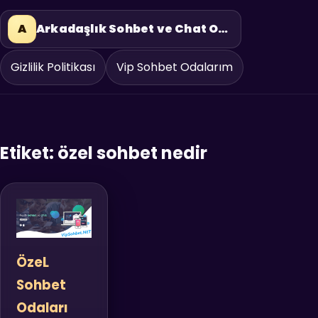
A
Arkadaşlık Sohbet ve Chat Odaları Vip Sohbet
Gizlilik Politikası
Vip Sohbet Odalarım
Etiket:
özel sohbet nedir
ÖzeL
Sohbet
Odaları