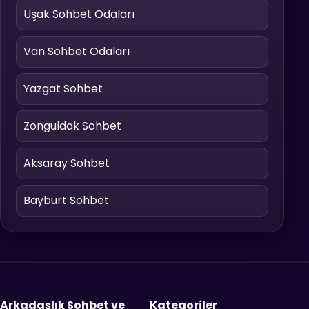
Uşak Sohbet Odaları
Van Sohbet Odaları
Yazgat Sohbet
Zonguldak Sohbet
Aksaray Sohbet
Bayburt Sohbet
Arkadaşlık Sohbet ve
Kategoriler