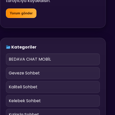
tarayıcıya kaydedilsin.
Kategoriler
BEDAVA CHAT MOBİL
Geveze Sohbet
Kaliteli Sohbet
Kelebek Sohbet
Kızlarla Sohbet